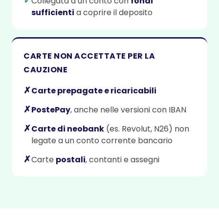
✓
Collegata a un conto con
fondi
sufficienti
a coprire il deposito
CARTE NON ACCETTATE PER LA
CAUZIONE
✗
Carte prepagate e ricaricabili
✗
PostePay
, anche nelle versioni con IBAN
✗
Carte di neobank
(es. Revolut, N26) non
legate a un conto corrente bancario
✗
Carte
postali
, contanti e assegni