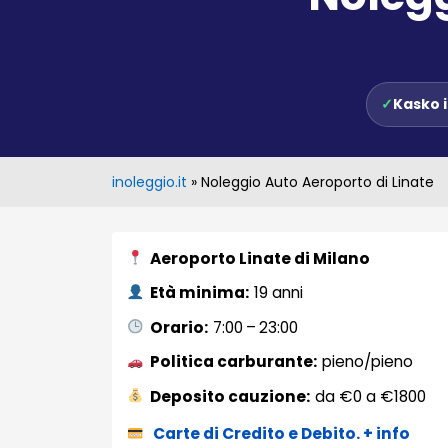
✓
Kasko 
inoleggio.it
»
Noleggio Auto Aeroporto di Linate
Aeroporto Linate di Milano
Età minima:
19 anni
Orario:
7:00 – 23:00
Politica carburante:
pieno/pieno
Deposito cauzione:
da €0 a €1800
Carte di Credito e Debito. + info