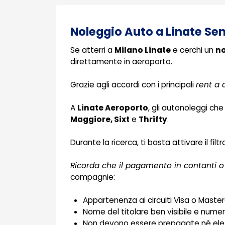
Noleggio Auto a Linate Sen
Se atterri a
Milano Linate
e cerchi un
no
direttamente in aeroporto.
Grazie agli accordi con i principali
rent a 
A
Linate Aeroporto
, gli autonoleggi 
Maggiore, Sixt
e
Thrifty
.
Durante la ricerca, ti basta attivare il fil
Ricorda che il pagamento in contanti o
compagnie:
Appartenenza ai circuiti Visa o Mast
Nome del titolare ben visibile e numeri 
Non devono essere prepagate né ele