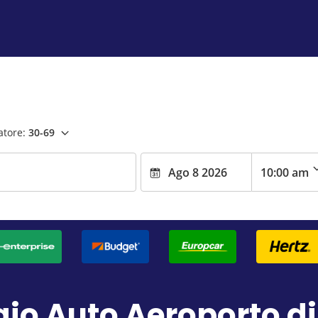
atore:
30-69
io Auto Aeroporto di