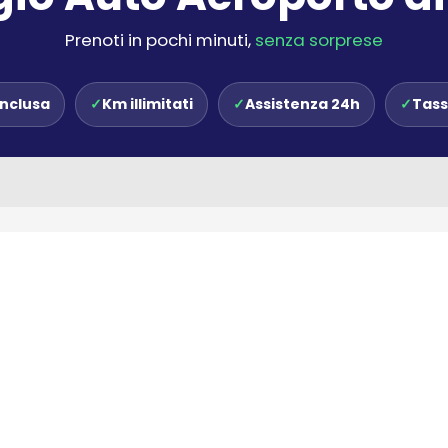
Prenoti in pochi minuti,
senza sorprese
inclusa
✓
Km illimitati
✓
Assistenza 24h
✓
Tass