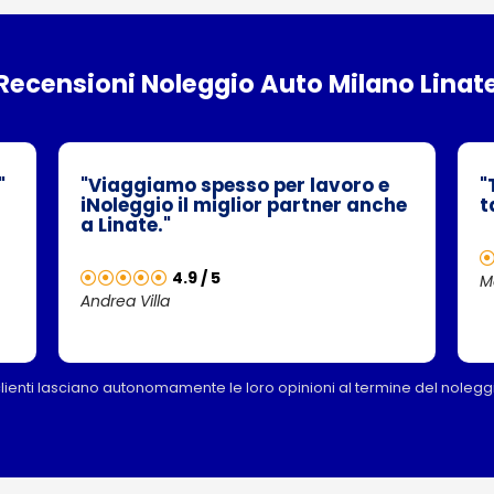
Recensioni Noleggio Auto Milano Linat
"
"Viaggiamo spesso per lavoro e
"
iNoleggio il miglior partner anche
t
a Linate."
4.9 / 5
M
Andrea Villa
clienti lasciano autonomamente le loro opinioni al termine del nolegg