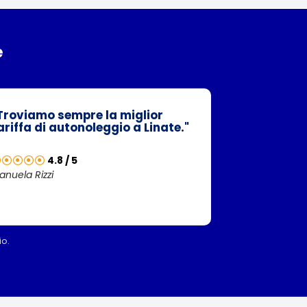
e
Troviamo sempre la miglior
ariffa di autonoleggio a Linate."
4.8 / 5
anuela Rizzi
io.