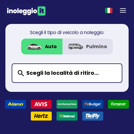
Scegli il tipo di veicolo a noleggio:
Auto
Pulmino
Scegli la località di ritiro...