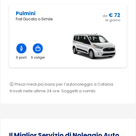
Pulmini
€
72
da
Fiat Ducato o Simile
al giorno
9 posti
6 valigie
Prezzi medi più bassi per l'autonoleggio a Catania
trovati nelle ultime 24 ore. Soggetti a cambi.
Il Miglior Servizio di Noleggio Auto