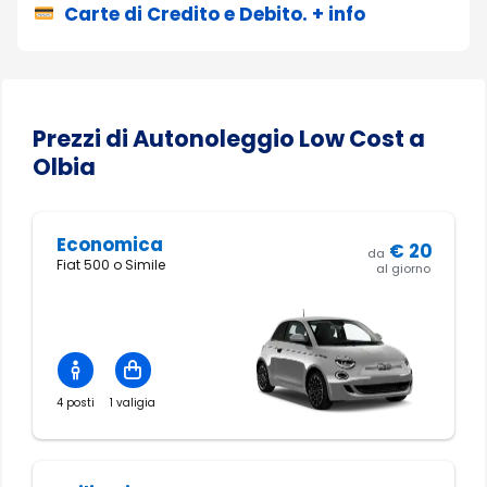
Carte di Credito e Debito. + info
Prezzi di Autonoleggio Low Cost a
Olbia
Economica
€
20
da
Fiat 500 o Simile
al giorno
4 posti
1 valigia