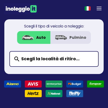
Scegli il tipo di veicolo a noleggio:
Auto
Pulmino
Scegli la località di ritiro...