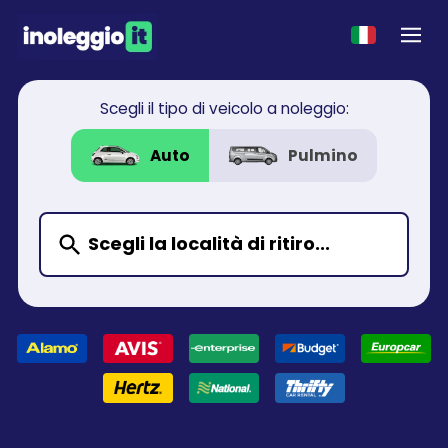
Scegli il tipo di veicolo a noleggio:
Auto
Pulmino
Scegli la località di ritiro...