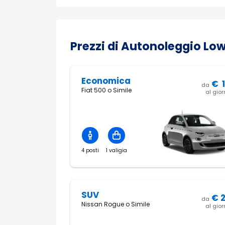
Prezzi di Autonoleggio Low
Economica
€
da
Fiat 500 o Simile
al gio
4 posti
1 valigia
SUV
€
da
Nissan Rogue o Simile
al gio