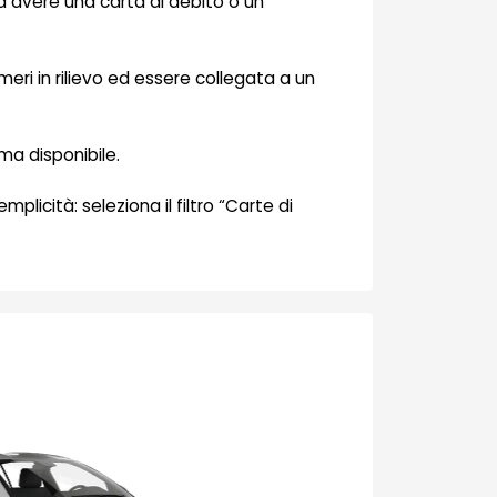
sta avere una carta di debito o un
eri in rilievo ed essere collegata a un
ma disponibile.
plicità: seleziona il filtro “Carte di