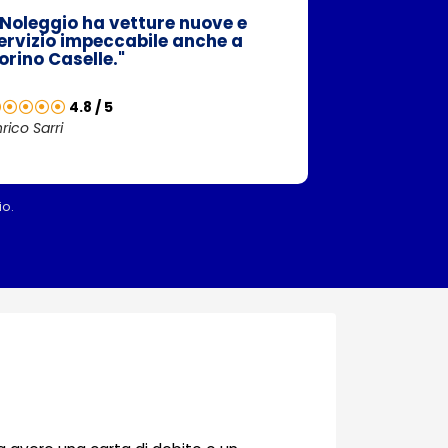
iNoleggio ha vetture nuove e
ervizio impeccabile anche a
orino Caselle."
4.8 / 5
rico Sarri
io.