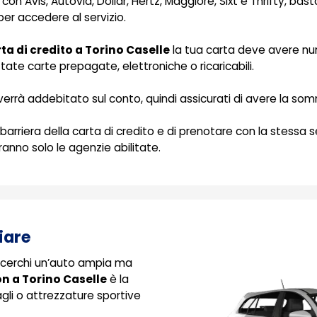
t con Avis, Autovia, Dollar, Hertz, Maggiore, Sixt e Thrifty, ba
r accedere al servizio.
a di credito a Torino Caselle
la tua carta deve avere num
te carte prepagate, elettroniche o ricaricabili.
verrà addebitato sul conto, quindi assicurati di avere la som
rriera della carta di credito e di prenotare con la stessa sem
anno solo le agenzie abilitate.
iare
 e cerchi un’auto ampia ma
n a Torino Caselle
è la
gli o attrezzature sportive