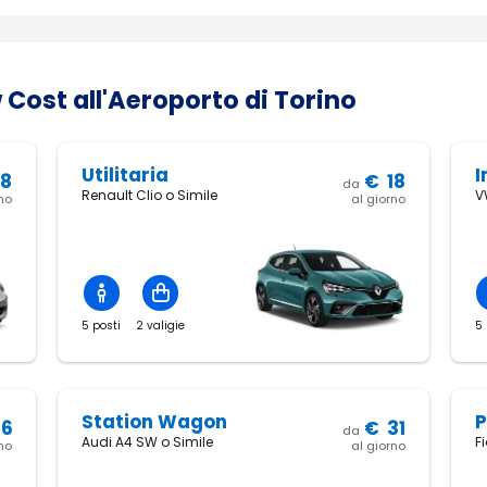
 Cost all'Aeroporto di Torino
Utilitaria
I
18
€
18
da
Renault Clio o Simile
V
rno
al giorno
5 posti
2 valigie
5 
Station Wagon
P
26
€
31
da
Audi A4 SW o Simile
F
rno
al giorno