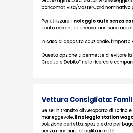
Grazie agli accordi esclusivi di iNoleggio.i
bancomat Visa/MasterCard nominativo pe
Per utilizzare il
noleggio auto senza cart
conto corrente bancario: non sono accetta
In caso di deposito cauzionale, l’importo 
Questa opzione ti permette di evitare la ba
Credito e Debito” nella ricerca e comparir
Vettura Consigliata: Famil
Se sei in transito all’Aeroporto di Torino
maneggevole, il
noleggio station wago
soluzione perfetta: spazio extra per baga
senza rinunciare all’agilità in città.