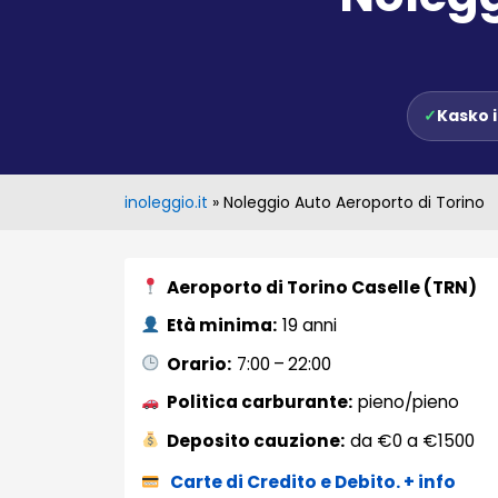
✓
Kasko 
inoleggio.it
»
Noleggio Auto Aeroporto di Torino
Aeroporto di Torino Caselle (TRN)
Età minima:
19 anni
Orario:
7:00 – 22:00
Politica carburante:
pieno/pieno
Deposito cauzione:
da €0 a €1500
Carte di Credito e Debito. + info