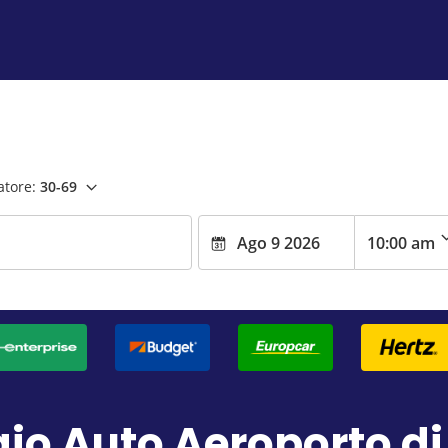
atore:
30-69
io Auto Aeroporto di