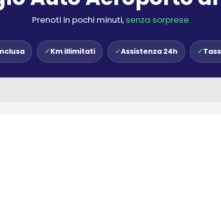
Prenoti in pochi minuti,
senza sorprese
inclusa
✓
Km illimitati
✓
Assistenza 24h
✓
Tass