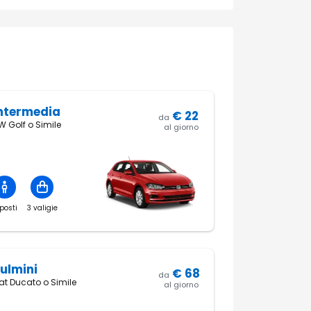
ntermedia
€
22
da
W Golf o Simile
al giorno
posti
3 valigie
ulmini
€
68
da
iat Ducato o Simile
al giorno