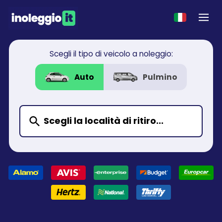
Scegli il tipo di veicolo a noleggio:
Auto
Pulmino
Scegli la località di ritiro...