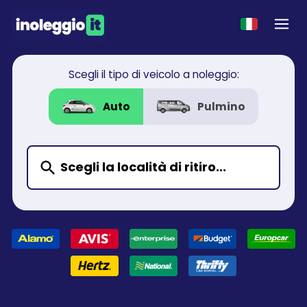
Scegli il tipo di veicolo a noleggio:
Auto
Pulmino
Scegli la località di ritiro...