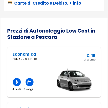
Carte di Credito e Debito. + info
Prezzi di Autonoleggio Low Cost in
Stazione a Pescara
Economica
€
19
da
Fiat 500 o Simile
al giorno
4 posti
1 valigia