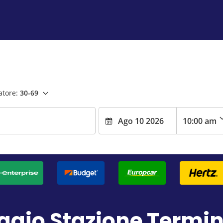
atore:
30-69
ggio Stazione Termin