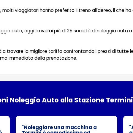
à, molti viaggiatori hanno preferito il treno all'aereo, il c
oleggio auto, oggi troverai più di 25 società di noleggio auto a
terà a trovare la migliore tariffa confrontando i prezzi di tut
ferma immediata della prenotazione.
ni Noleggio Auto alla Stazione Termin
"Noleggiare una macchina a
"
è
Termini è comodissimo ed
a