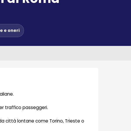
e e oneri
aliane.
er traffico passeggeri.
 da città lontane come Torino, Trieste o