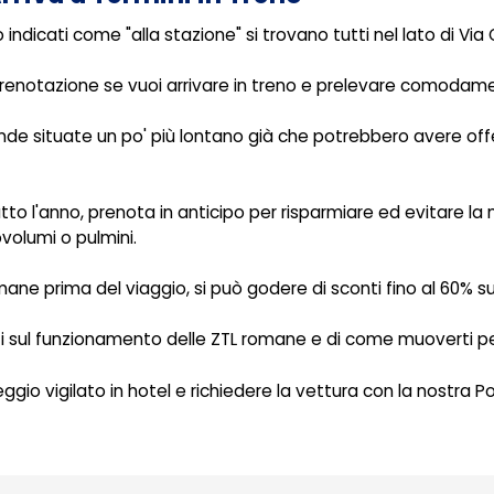
 indicati come "alla stazione" si trovano tutti nel lato di Via G
 prenotazione se vuoi arrivare in treno e prelevare comodame
de situate un po' più lontano già che potrebbero avere offer
tto l'anno, prenota in anticipo per risparmiare ed evitare la 
volumi o pulmini.
e prima del viaggio, si può godere di sconti fino al 60% sul
rti sul funzionamento delle ZTL romane e di come muoverti per
ggio vigilato in hotel e richiedere la vettura con la nostra P