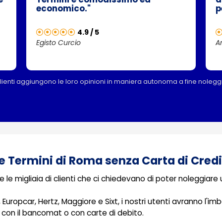
economico."
p
4.9 / 5
Egisto Curcio
A
clienti aggiungono le loro opinioni in maniera autonoma a fine nolegg
e Termini di Roma senza Carta di Cred
le migliaia di clienti che ci chiedevano di poter noleggiare 
, Europcar, Hertz, Maggiore e Sixt, i nostri utenti avranno l'
con il bancomat o con carte di debito.