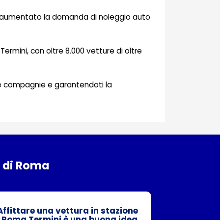
he ha aumentato la domanda di noleggio auto
 Termini, con oltre 8.000 vetture di oltre
te le compagnie e garantendoti la
i di Roma
Affittare una vettura in stazione
 Roma Termini è una buona idea