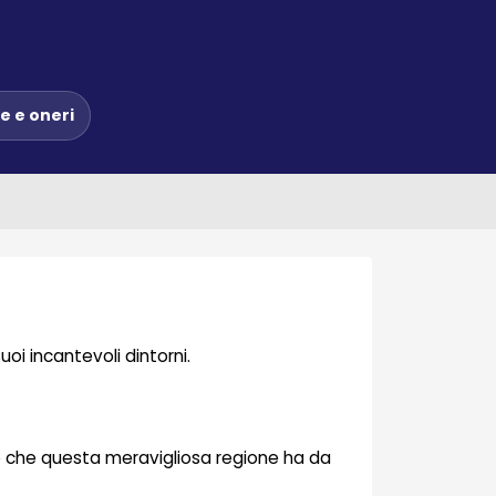
e e oneri
oi incantevoli dintorni.
ciò che questa meravigliosa regione ha da