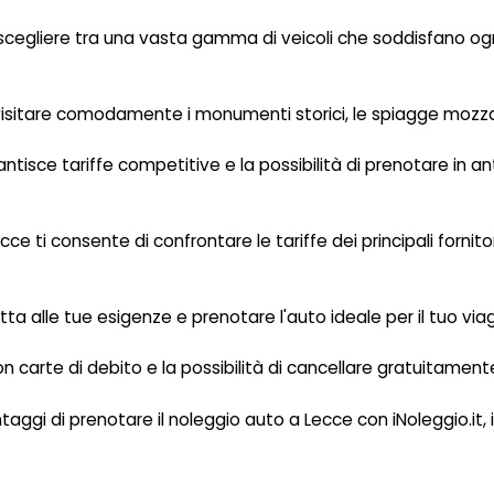
 scegliere tra una vasta gamma di veicoli che soddisfano og
visitare comodamente i monumenti storici, le spiagge mozzafi
antisce tariffe competitive e la possibilità di prenotare in ant
e ti consente di confrontare le tariffe dei principali fornit
datta alle tue esigenze e prenotare l'auto ideale per il tuo via
n carte di debito e la possibilità di cancellare gratuitamente 
ntaggi di prenotare il noleggio auto a Lecce con iNoleggio.it,