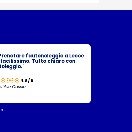
Prenotare l'autonoleggio a Lecce
 facilissimo. Tutto chiaro con
Noleggio."
4.8 / 5
atilde Cassia
io.