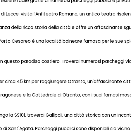
essere facile grazie ai numerosi parcheggi pubblici e privati d
di Lecce, visita l'Anfiteatro Romano, un antico teatro risalent
nza della ricca storia della città e offre un affascinante s
, Porto Cesareo è una località balneare famosa per le sue sp
ai in questo paradiso costiero. Troverai numerosi parcheggi vi
6 per circa 45 km per raggiungere Otranto, un'affascinante citt
ragonese e la Cattedrale di Otranto, con i suoi famosi mosaic
ungo la SS101, troverai Gallipoli, una città storica con un inca
ale di Sant'Agata. Parcheggi pubblici sono disponibili sia vicin