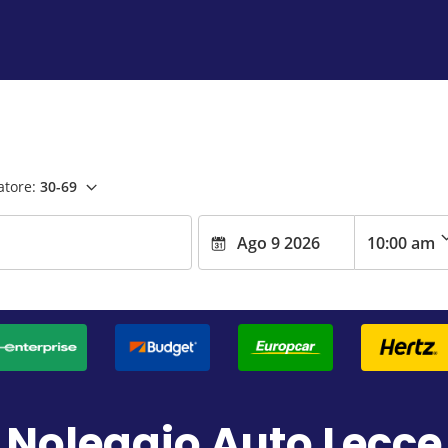
atore:
30-69
Noleggio Auto Lecce