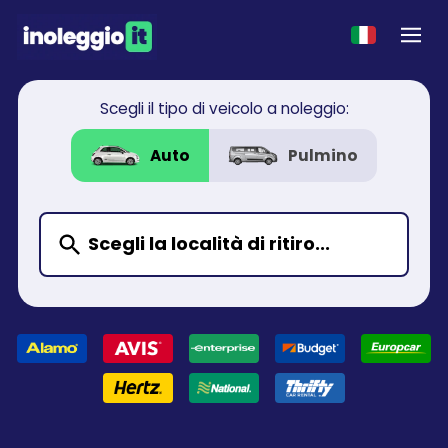
Scegli il tipo di veicolo a noleggio:
Auto
Pulmino
Scegli la località di ritiro...